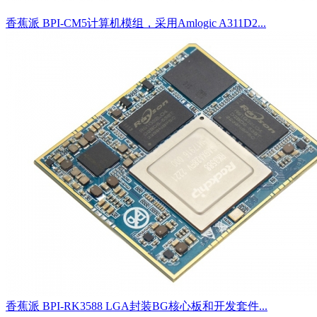
香蕉派 BPI-CM5计算机模组，采用Amlogic A311D2...
香蕉派 BPI-RK3588 LGA封装BG核心板和开发套件...