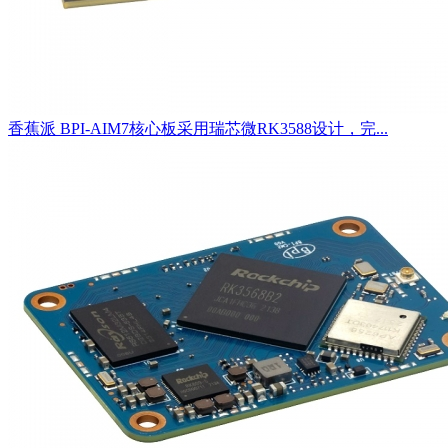
香蕉派 BPI-AIM7核心板采用瑞芯微RK3588设计，完...