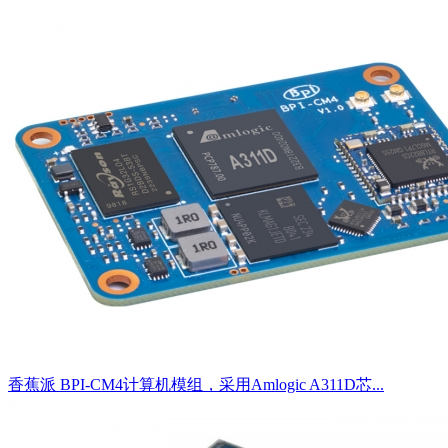
香蕉派 BPI-CM4计算机模组，采用Amlogic A311D芯...