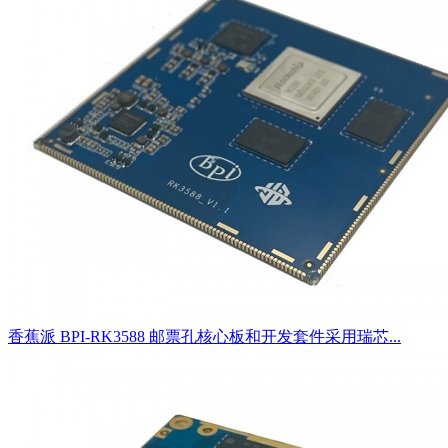
香蕉派 BPI-RK3588 邮票孔核心板和开发套件采用瑞芯...