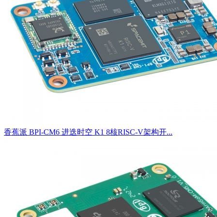
香蕉派 BPI-CM6 进迭时空 K1 8核RISC-V架构开...